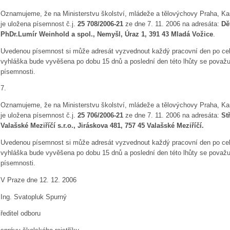
Oznamujeme, že na Ministerstvu školství, mládeže a tělovýchovy Praha, Kar
je uložena písemnost č.j.
25 708/2006-21
ze dne 7. 11. 2006 na adresáta:
Dě
PhDr.Lumír Weinhold a spol.,
Nemyšl, Úraz 1, 391 43 Mladá Vožice
.
Uvedenou písemnost si může adresát vyzvednout každý pracovní den po celo
vyhláška bude vyvěšena po dobu 15 dnů a poslední den této lhůty se považ
písemnosti.
7.
Oznamujeme, že na Ministerstvu školství, mládeže a tělovýchovy Praha, Kar
je uložena písemnost č.j.
25 706/2006-21
ze dne 7. 11. 2006 na adresáta:
St
Valašské Meziříčí s.r.o.,
Jiráskova 481, 757 45 Valašské Meziříčí.
Uvedenou písemnost si může adresát vyzvednout každý pracovní den po celo
vyhláška bude vyvěšena po dobu 15 dnů a poslední den této lhůty se považ
písemnosti.
V Praze dne 12. 12. 2006
Ing. Svatopluk Spurný
ředitel odboru