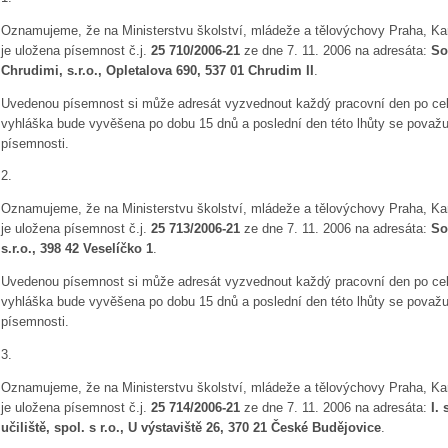
Oznamujeme, že na Ministerstvu školství, mládeže a tělovýchovy Praha, Kar
je uložena písemnost č.j.
25 710/2006-21
ze dne 7. 11. 2006 na adresáta:
So
Chrudimi, s.r.o., Opletalova 690, 537 01 Chrudim II
.
Uvedenou písemnost si může adresát vyzvednout každý pracovní den po celo
vyhláška bude vyvěšena po dobu 15 dnů a poslední den této lhůty se považ
písemnosti.
2.
Oznamujeme, že na Ministerstvu školství, mládeže a tělovýchovy Praha, Kar
je uložena písemnost č.j.
25 713/2006-21
ze dne 7. 11. 2006 na adresáta:
So
s.r.o., 398 42 Veselíčko 1
.
Uvedenou písemnost si může adresát vyzvednout každý pracovní den po celo
vyhláška bude vyvěšena po dobu 15 dnů a poslední den této lhůty se považ
písemnosti.
3.
Oznamujeme, že na Ministerstvu školství, mládeže a tělovýchovy Praha, Kar
je uložena písemnost č.j.
25 714/2006-21
ze dne 7. 11. 2006 na adresáta:
I.
učiliště, spol. s r.o.
, U výstaviště 26, 370 21 České Budějovice
.