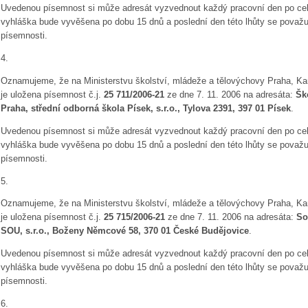
Uvedenou písemnost si může adresát vyzvednout každý pracovní den po celo
vyhláška bude vyvěšena po dobu 15 dnů a poslední den této lhůty se považ
písemnosti.
4.
Oznamujeme, že na Ministerstvu školství, mládeže a tělovýchovy Praha, Kar
je uložena písemnost č.j.
25 711/2006-21
ze dne 7. 11. 2006 na adresáta:
Šk
Praha, střední odborná škola Písek, s.r.o.,
Tylova 2391, 397 01 Písek
.
Uvedenou písemnost si může adresát vyzvednout každý pracovní den po celo
vyhláška bude vyvěšena po dobu 15 dnů a poslední den této lhůty se považ
písemnosti.
5.
Oznamujeme, že na Ministerstvu školství, mládeže a tělovýchovy Praha, Kar
je uložena písemnost č.j.
25 715/2006-21
ze dne 7. 11. 2006 na adresáta:
So
SOU, s.r.o.,
Boženy Němcové 58, 370 01 České Budějovice
.
Uvedenou písemnost si může adresát vyzvednout každý pracovní den po celo
vyhláška bude vyvěšena po dobu 15 dnů a poslední den této lhůty se považ
písemnosti.
6.