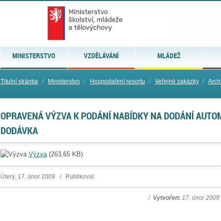
MINISTERSTVO
VZDĚLÁVÁNÍ
MLÁDEŽ
Titulní stránka
⁄
Ministerstvo
⁄
Hospodaření resortu
⁄
Veřejné zakázky
⁄
Arch
OPRAVENÁ VÝZVA K PODÁNÍ NABÍDKY NA DODÁNÍ AUTO
DODÁVKA
Výzva
(
263,65 KB
)
Úterý, 17. únor 2009 / Publikoval:
/
Vytvořen:
17. únor 200