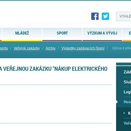
MLÁDEŽ
SPORT
VÝZKUM A VÝVOJ
E
sortu
⁄
Veřejné zakázky
⁄
Archiv
⁄
Výsledky zadávacích řízení
⁄
Výzva k pře
NA VEŘEJNOU ZAKÁZKU "NÁKUP ELEKTRICKÉHO
Zák
Slu
Legi
Hos
K
Veř