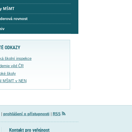
y MŠMT
derová rovnost
hiv
TÉ ODKAZY
ká školní inspekce
demie věd ČR
oké školy
fil MŠMT v NEN
|
prohlášení o přístupnosti
|
RSS
Kontakt pro veřejnost