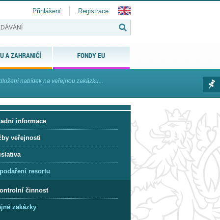
Přihlášení
Registrace
U A ZAHRANIČÍ
FONDY EU
dložení nabídek na veřejnou zakázku...
ladní informace
žby veřejnosti
slativa
podaření resortu
ontrolní činnost
ejné zakázky