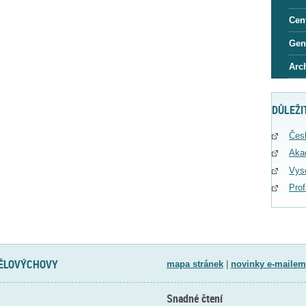
Cen
Gen
Arc
DŮLEŽI
Čes
Aka
Vys
Pro
TĚLOVÝCHOVY
mapa stránek
|
novinky e-mailem
Snadné čtení