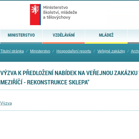
MINISTERSTVO
VZDĚLÁVÁNÍ
MLÁDEŽ
Titulní stránka
⁄
Ministerstvo
⁄
Hospodaření resortu
⁄
Veřejné zakázky
⁄
Arch
VÝZVA K PŘEDLOŽENÍ NABÍDEK NA VEŘEJNOU ZAKÁZKU 
MEZIŘÍČÍ - REKONSTRUKCE SKLEPA"
Výzva