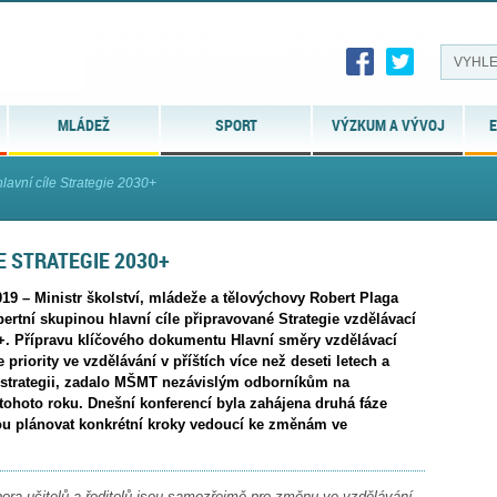
MLÁDEŽ
SPORT
VÝZKUM A VÝVOJ
E
 hlavní cíle Strategie 2030+
E STRATEGIE 2030+
019 – Ministr školství, mládeže a tělovýchovy Robert Plaga
pertní skupinou hlavní cíle připravované Strategie vzdělávací
0+. Přípravu klíčového dokumentu Hlavní směry vzdělávací
je priority ve vzdělávání v příštích více než deseti letech a
strategii, zadalo MŠMT nezávislým odborníkům na
tohoto roku. Dnešní konferencí byla zahájena druhá fáze
ou plánovat konkrétní kroky vedoucí ke změnám ve
ora učitelů a ředitelů jsou samozřejmě pro změnu ve vzdělávání