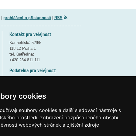
|
prohlášení o přístupnosti
|
RSS
Kontakt pro veřejnost
Karmelitská 529/5
118 12 Praha 1
tel. ústředna:
+420 234 811 111
Podatelna pro veřejnost:
pondělí a středa - 7:30-17:00
úterý a čtvrtek - 7:30-15:30
pátek - 7:30-14:00
bory cookies
8:30 - 9:30 - bezpečnostní přestávka
(více informací
ZDE
)
užívají soubory cookies a další sledovací nástroje s
elského prostředí, zobrazení přizpůsobeného obsahu
Elektronická podatelna:
těvnosti webových stránek a zjištění zdroje
posta@msmt.gov.cz
ID datové schránky:
vidaawt