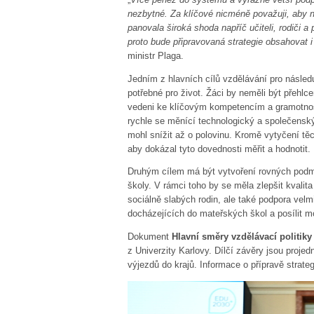
nezbytné. Za klíčové nicméně považuji, aby n
panovala široká shoda napříč učiteli, rodiči a
proto bude připravovaná strategie obsahovat i
ministr Plaga.
Jedním z hlavních cílů vzdělávání pro následu
potřebné pro život. Žáci by neměli být přehl
vedeni ke klíčovým kompetencím a gramotnost
rychle se měnící technologický a společensk
mohl snížit až o polovinu. Kromě vytyčení tě
aby dokázal tyto dovednosti měřit a hodnotit.
Druhým cílem má být vytvoření rovných podmí
školy. V rámci toho by se měla zlepšit kvalit
sociálně slabých rodin, ale také podpora velmi
docházejících do mateřských škol a posílit m
Dokument
Hlavní směry vzdělávací politik
z Univerzity Karlovy. Dílčí závěry jsou proje
výjezdů do krajů. Informace o přípravě strat