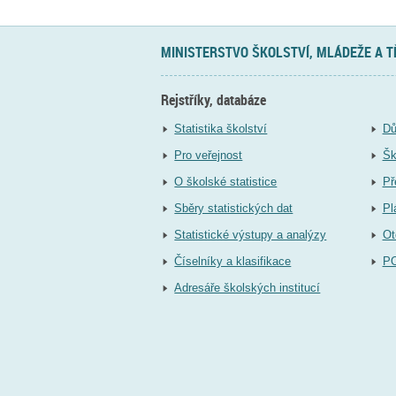
MINISTERSTVO ŠKOLSTVÍ, MLÁDEŽE A 
Rejstříky, databáze
Statistika školství
Dů
Pro veřejnost
Šk
O školské statistice
Př
Sběry statistických dat
Pl
Statistické výstupy a analýzy
Ot
Číselníky a klasifikace
P
Adresáře školských institucí