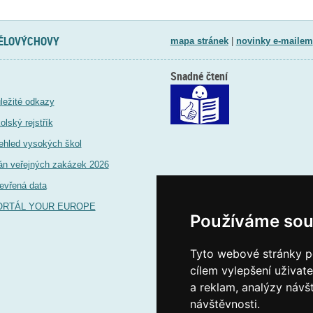
TĚLOVÝCHOVY
mapa stránek
|
novinky e-mailem
Snadné čtení
ležité odkazy
olský rejstřík
ehled vysokých škol
án veřejných zakázek 2026
evřená data
ORTÁL YOUR EUROPE
Používáme sou
Tyto webové stránky po
cílem vylepšení uživat
a reklam, analýzy návš
návštěvnosti.