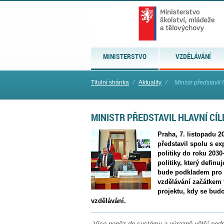
MINISTERSTVO
VZDĚLÁVÁNÍ
Titulní stránka
⁄
Aktuality
⁄
Ministr představil
MINISTR PŘEDSTAVIL HLAVNÍ CÍL
Praha, 7. listopadu 2
představil spolu s ex
politiky do roku 203
politiky, který definu
bude podkladem pro 
vzdělávání začátkem 
projektu, kdy se bud
vzdělávání.
„
Více peněz do systému a výrazně větší podp