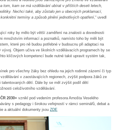
a tom, kam se má vzdělávání ubírat v příštích deseti letech,
 politiky. Nechci také, aby zůstalo jen u obecných proklamací,
 konkrétní termíny a způsob plnění jednotlivých opatření
,“ uvedl
jící roky by mělo být větší zaměření na znalosti a dovednosti
ceni množstvím informací a poznatků, namísto toho by měli být
em, které pro ně budou potřebné v budoucnu při adaptaci na
ý vývoj. Objem učiva ve školních vzdělávacích programech by se
chto klíčových kompetencí bude nutné také upravit systém tak,
nek pro všechny žáky bez ohledu na jejich rodinné zázemí či typ
a vzdělávání v zaostávajících regionech, zvýšit podpora žáků ze
 talentovaných dětí. Dále by se měl zvýšit podíl dětí
ožnosti celoživotního vzdělávání.
y ČR 2030+
vznikl pod vedením profesora Arnošta Veselého
dnávány s pedagogy i širokou veřejností v rámci seminářů, debat a
egie a aktuální dokumenty jsou
ZDE