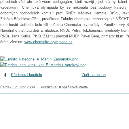
přírodních věd, ale také všem pedagogům, kteří rozvíjí jejich zájmy, talent
vzdělávání. Chemická olympiáda by se nekonala bez podpory katedry 
odborných hodnotících komisí: prof. RNDr. Václava Hampla, DrSc., rektor
Zdeňka Bělohlava CSc., proděkana Fakulty chemicko-technologické VŠCHT P
roce hostit Ústřední kolo 46. ročníku Chemické olympiády,
PaedDr. Evy Sc
Národního institutu dětí a mládeže, RNDr. Petra Holzhausera, předsedy kom
RNDr. Jana Kotka, Ph.D. Záštitu převzal MUDr. Pavel Bém, primátor hl.m. P
čtěte více na:
www.chemicka-olympiada.cz
Předchozí kapitola
Zpět na obsah
Čtvrtek, 12. únor 2009 / Publikoval:
Kopečková Pavla