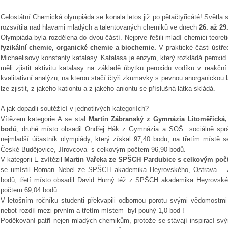
Celostátní Chemická olympiáda se konala letos již po pětačtyřicáté! Světla 
rozsvítila nad hlavami mladých a talentovaných chemiků ve dnech
26. až 29
Olympiáda byla rozdělena do dvou částí. Nejprve řešili mladí chemici teore
fyzikální chemie, organické chemie a biochemie.
V praktické části ústře
Michaelisovy konstanty katalasy. Katalasa je enzym, který rozkládá peroxid 
měli zjistit aktivitu katalasy na základě úbytku peroxidu vodíku v reakční 
kvalitativní analýzu, na kterou stačí čtyři zkumavky s pevnou anorganickou 
lze zjistit, z jakého kationtu a z jakého aniontu se příslušná látka skládá.
A jak dopadli soutěžící v jednotlivých kategoriích?
Vítězem kategorie A se stal
Martin Zábranský z Gymnázia Litoměřická
bodů
, druhé místo obsadil Ondřej Hák z Gymnázia a SOŠ
sociálně spr
nejmladší účastník olympiády, který získal 97,40 bodu, na třetím místě 
České Budějovice, Jírovcova
s celkovým počtem 96,90 bodů.
V kategorii E zvítězil
Martin Vařeka ze SPŠCH Pardubice s celkovým poč
se umístil Roman Nebel ze SPŠCH akademika Heyrovského, Ostrava – 
bodů; třetí místo obsadil David Hurný též z SPŠCH akademika Heyrovsk
počtem 69,04 bodů.
V letošním ročníku studenti překvapili odbornou porotu svými vědomostmi
neboť rozdíl mezi prvním a třetím místem
byl pouhý 1,0 bod !
Poděkování patří nejen mladých chemikům, protože se stávají inspirací svý