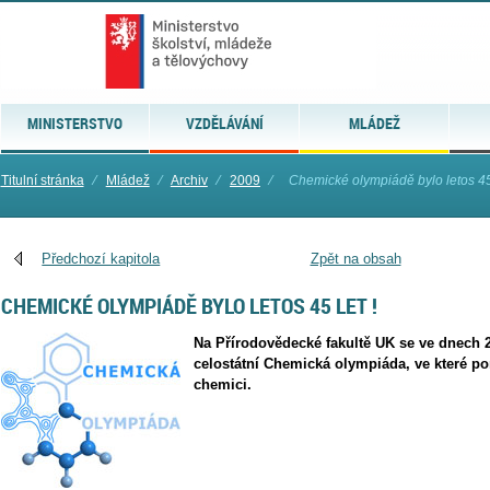
MINISTERSTVO
VZDĚLÁVÁNÍ
MLÁDEŽ
Titulní stránka
⁄
Mládež
⁄
Archiv
⁄
2009
⁄
Chemické olympiádě bylo letos 45 
Předchozí kapitola
Zpět na obsah
CHEMICKÉ OLYMPIÁDĚ BYLO LETOS 45 LET !
Na Přírodovědecké fakultě UK se ve dnech 2
celostátní Chemická olympiáda, ve které pom
chemici.