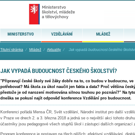
MINISTERSTVO
VZDĚLÁVÁNÍ
MLÁDEŽ
Titulní stránka
⁄
Mládež
⁄
Aktuality
⁄
Jak vypadá budoucnost českého školstv
JAK VYPADÁ BUDOUCNOST ČESKÉHO ŠKOLSTVÍ?
"Připravují české školy své žáky dobře na to, co budou v budoucnu, ve
potřebovat? Má škola za úkol naučit jen fakta a data? Proč většina česk
přestože je od narození motivována silnou touhou po poznání?" Na tyt
dneška se pokusí najít odpověď konference Vzdělání pro budoucnost.
Konferenci pořádá Mensa ČR, Svět vzdělání, Národní institut pro další vzděl
v Praze ve dnech 2. a 3. března 2018 a jedná se o největší akci tohoto druh
účastníky jsou pedagogové všech stupňů škol i zástupci dalších organizací
Program konference je postaven na třech pilířích: efektivní vzdělávání, digit