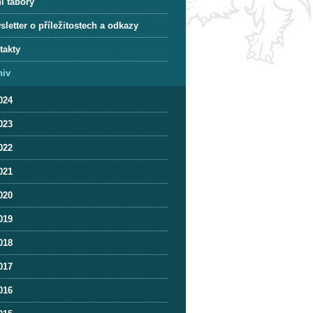
í tábory
letter o příležitostech a odkazy
takty
hiv
024
023
022
021
020
019
018
017
016