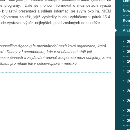
Letn
ké programy.
Dále se mohou informovat o možnostech využití
News
k vlastní prezentaci a sdílení informací se svým okolím. NICM
í výtvarnou soutěž, jejíž výsledky budou vyhlášeny v pátek 16.4.
Kon
ude vystaven výběr nejlepších prací zaslaných do soutěže.
Arc
2
unselling Agency) je mezinárodní nezisková organizace, která
2
nd - Duchy v Lucembursku, kde v současnosti sídlí její
dinace činnosti a zvyšování úrovně kooperace mezi subjekty, které
2
žbami pro mladé lidi v celoevropském měřítku.
2
2
2
2
2
2