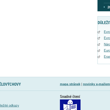
2
DŮLEŽI
Evro
Evro
Náro
Eur
Era
TĚLOVÝCHOVY
mapa stránek
|
novinky e-mailem
Snadné čtení
ležité odkazy