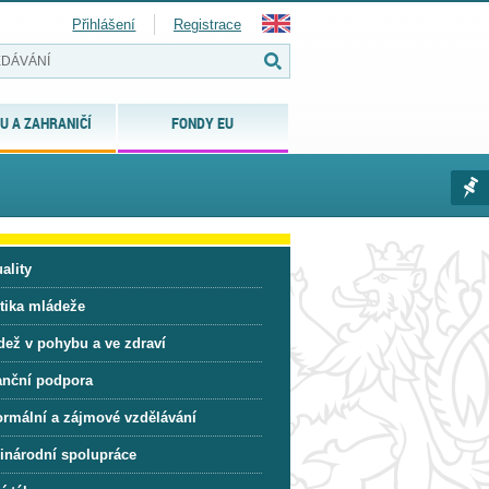
Přihlášení
Registrace
U A ZAHRANIČÍ
FONDY EU
ality
itika mládeže
dež v pohybu a ve zdraví
anční podpora
ormální a zájmové vzdělávání
inárodní spolupráce