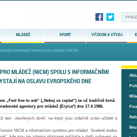
MLÁDEŽ
SPORT
VÝZKUM A VÝVOJ
E
Národní informační centrum pro mládež (NICM)...
PRO MLÁDEŽ (NICM) SPOLU S INFORMAČNÍMI
Aktu
HYSTAJÍ NA OSLAVU EVROPSKÉHO DNE
Pol
Mlá
m „Feel free to ask“ („Neboj se zeptat“) se už tradičně koná
radenské agentury pro mládež (Eryica*) dne 17.4.1986.
Fin
Nef
010 den
otevřených dveří, na který jsou srdečně zváni učitelé a
Mez
činnosti NICM a informačním systému pro mládež. Studenti budou
xér“, kde jsou jim zdarma přístupné počítače a další vybavení na