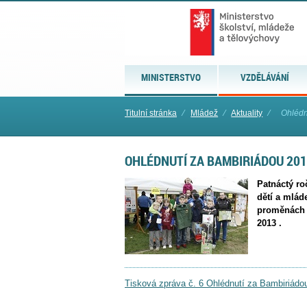
MINISTERSTVO
VZDĚLÁVÁNÍ
Titulní stránka
⁄
Mládež
⁄
Aktuality
⁄
Ohlédn
OHLÉDNUTÍ ZA BAMBIRIÁDOU 20
Patnáctý ro
dětí a mlád
proměnách č
2013 .
Tisková zpráva č. 6 Ohlédnutí za Bambiriádo