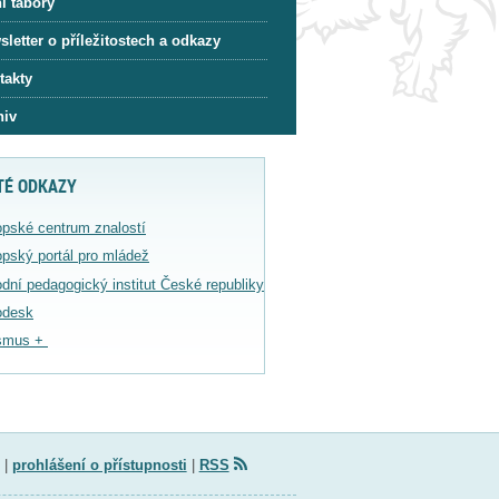
í tábory
letter o příležitostech a odkazy
takty
hiv
TÉ ODKAZY
pské centrum znalostí
pský portál pro mládež
dní pedagogický institut České republiky
odesk
smus +
|
prohlášení o přístupnosti
|
RSS