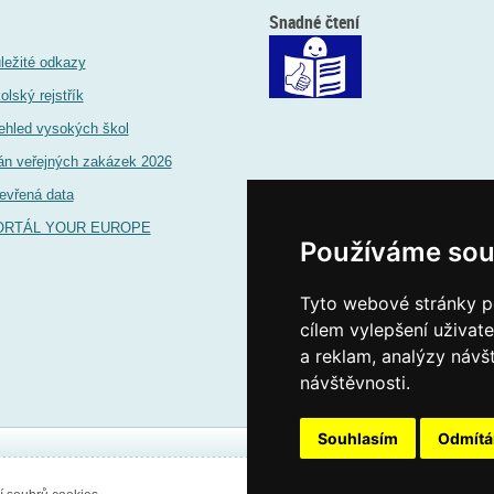
Snadné čtení
ležité odkazy
olský rejstřík
ehled vysokých škol
án veřejných zakázek 2026
evřená data
ORTÁL YOUR EUROPE
Používáme sou
Tyto webové stránky po
cílem vylepšení uživat
a reklam, analýzy návš
návštěvnosti.
Souhlasím
Odmít