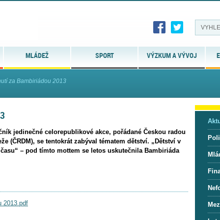
MLÁDEŽ
SPORT
VÝZKUM A VÝVOJ
E
utí za Bambiriádou 2013
13
Aktu
čník jedinečné celorepublikové akce, pořádané Českou radou
Pol
eže (ČRDM), se tentokrát zabýval tématem dětství. „Dětství v
asu“ – pod tímto mottem se letos uskutečnila Bambiriáda
Mlá
Fin
Nef
u 2013.pdf
Mez