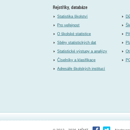
Rejstříky, databáze
Statistika školství
Dů
Pro veřejnost
Šk
O školské statistice
Př
Sběry statistických dat
Pl
Statistické výstupy a analýzy
Ot
Číselníky a klasifikace
P
Adresáře školských institucí