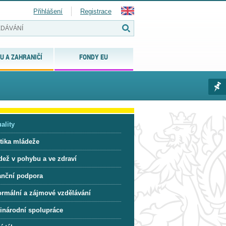
Přihlášení
Registrace
U A ZAHRANIČÍ
FONDY EU
ality
itika mládeže
dež v pohybu a ve zdraví
anční podpora
ormální a zájmové vzdělávání
inárodní spolupráce