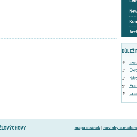
Letn
News
Kon
Arc
DŮLEŽI
Evro
Evro
Náro
Eur
Era
TĚLOVÝCHOVY
mapa stránek
|
novinky e-mailem