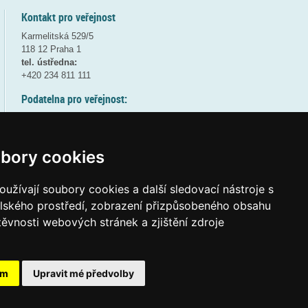
Kontakt pro veřejnost
Karmelitská 529/5
118 12 Praha 1
tel. ústředna:
+420 234 811 111
Podatelna pro veřejnost:
pondělí a středa - 7:30-17:00
úterý a čtvrtek - 7:30-15:30
pátek - 7:30-14:00
bory cookies
8:30 - 9:30 - bezpečnostní přestávka
(více informací
ZDE
)
užívají soubory cookies a další sledovací nástroje s
elského prostředí, zobrazení přizpůsobeného obsahu
Elektronická podatelna:
těvnosti webových stránek a zjištění zdroje
posta@msmt
gov
cz
ID datové schránky:
vidaawt
ám
Upravit mé předvolby