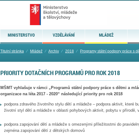
MINISTERSTVO
VZDĚLÁVÁNÍ
MLÁDEŽ
Titulní stránka
⁄
Mládež
⁄
Archiv
⁄
2018
⁄
Programy státní podpory práce s dě
PRIORITY DOTAČNÍCH PROGRAMŮ PRO ROK 2018
MŠMT vyhlašuje v rámci „Programů státní podpory práce s dětmi a mlád
organizace na léta 2017 - 2020“ následující priority pro rok 2018
podpora zdravého životního stylu dětí a mládeže – podpora aktivit, které b
životní styl dětí a mládeže v oblasti pohybových aktivit, pobytu v přírodě,
podpora zapojování dětí a mládeže s omezenými příležitostmi do pravideln
zejména zapojování dětí z dětských domovů