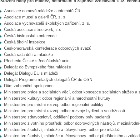
Složení Rady pro mládež, neformální a zájmové vzdělávání k 18. červnu
Asociace domovů mládeže a internátů ČR
Asociace muzeí a galerií ČR, z. s.
Asociace vychovatelů školských zařízení, z. s.
Česká asociace streetwork, z.s
Česká biskupská konference
Česká školní inspekce
Českomoravská konfederace odborových svazů
Česká rada dětí a mládeže
Předseda České středoškolské unie
Delegát do Evropského fóra mládeže
Delegát Dialogu EU s mládeží
Delegát Programu mladých delegátů ČR do OSN
Dům zahraniční spolupráce
Ministerstvo práce a sociálních věcí, odbor koncepce sociálních služeb a s
Ministerstvo kultury: odbor regionální a národnostní kultury
Ministerstvo pro místní rozvoj: odbor regionální politiky
Ministerstvo pro místní rozvoj: odbor rozvoje bydlení a soudržnosti
Ministerstvo zdravotnictví, oddělení podpory práv pacientů
Ministerstvo životního prostředí: odbor dobrovolných nástrojů, mezinárodn
Ministerstvo školství, mládeže a tělovýchovy: odbor pro mládež
Ministerstvo školství, mládeže a tělovýchovy: odbor předškolního a zákla