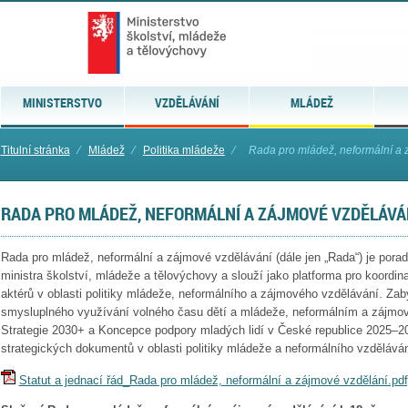
MINISTERSTVO
VZDĚLÁVÁNÍ
MLÁDEŽ
Titulní stránka
⁄
Mládež
⁄
Politika mládeže
⁄
Rada pro mládež, neformální a 
RADA PRO MLÁDEŽ, NEFORMÁLNÍ A ZÁJMOVÉ VZDĚLÁVÁ
Rada pro mládež, neformální a zájmové vzdělávání (dále jen „Rada“) je pora
ministra školství, mládeže a tělovýchovy a slouží jako platforma pro koordi
aktérů v oblasti politiky mládeže, neformálního a zájmového vzdělávání. Za
smysluplného využívání volného času dětí a mládeže, neformálním a zájm
Strategie 2030+ a Koncepce podpory mladých lidí v České republice 2025–2
strategických dokumentů v oblasti politiky mládeže a neformálního vzděláván
Statut a jednací řád_Rada pro mládež, neformální a zájmové vzdělání.pdf