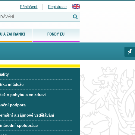
Přihlášení
Registrace
U A ZAHRANIČÍ
FONDY EU
ality
itika mládeže
dež v pohybu a ve zdraví
anční podpora
ormální a zájmové vzdělávání
inárodní spolupráce