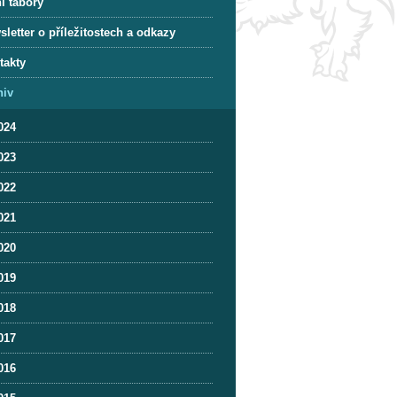
í tábory
letter o příležitostech a odkazy
takty
hiv
024
023
022
021
020
019
018
017
016