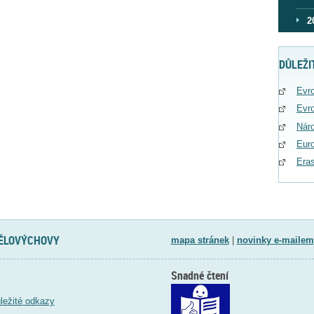
2
DŮLEŽI
Evro
Evro
Náro
Eur
Era
TĚLOVÝCHOVY
mapa stránek
|
novinky e-mailem
Snadné čtení
ležité odkazy