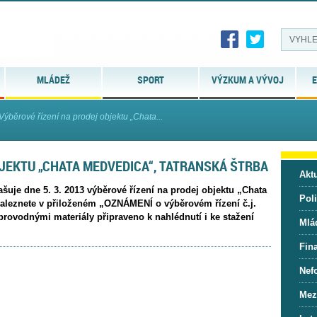
MLÁDEŽ
SPORT
VÝZKUM A VÝVOJ
E
Výběrové řízení na prodej objektu „Chata...
JEKTU „CHATA MEDVEDICA“, TATRANSKÁ ŠTRBA
Aktu
šuje dne 5. 3. 2013 výběrové řízení na prodej objektu „Chata
Pol
aleznete v přiloženém „OZNÁMENÍ o výběrovém řízení č.j.
provodnými materiály připraveno k nahlédnutí i ke stažení
Mlá
Fin
Nef
Mez