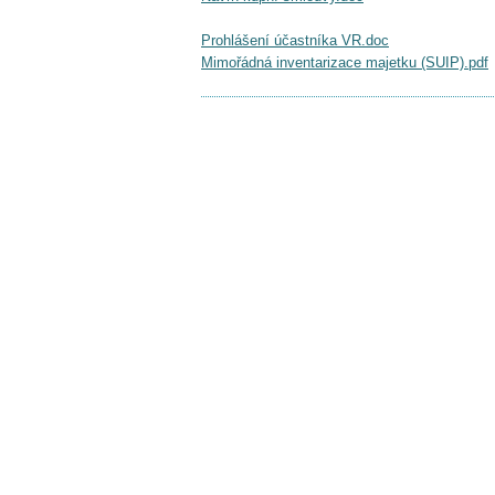
Prohlášení účastníka VR.doc
Mimořádná inventarizace majetku (SUIP).pdf