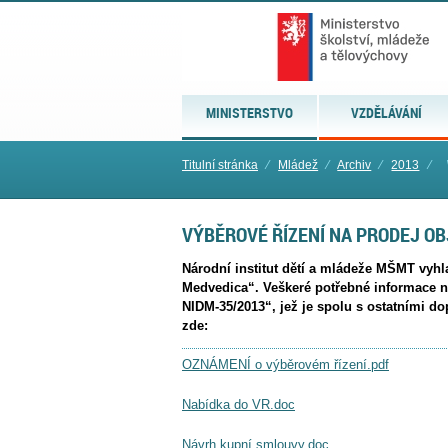
MINISTERSTVO
VZDĚLÁVÁNÍ
Titulní stránka
⁄
Mládež
⁄
Archiv
⁄
2013
⁄
VÝBĚROVÉ ŘÍZENÍ NA PRODEJ OB
Národní institut dětí a mládeže MŠMT vyhla
Medvedica“. Veškeré potřebné informace n
NIDM-35/2013“, jež je spolu s ostatními do
zde:
OZNÁMENÍ o výběrovém řízení.pdf
Nabídka do VR.doc
Návrh kupní smlouvy.doc