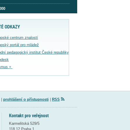
000
TÉ ODKAZY
pské centrum znalostí
pský portál pro mládež
dní pedagogický institut České republiky
odesk
smus +
|
prohlášení o přístupnosti
|
RSS
Kontakt pro veřejnost
Karmelitská 529/5
118 12 Praha 1