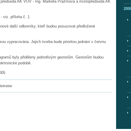
n předseda AK VOV - Ing. Markéta Pražmová a místopředseda AK
200
viz. příloha č. 1.
nové další odborníky, kteří budou posuzovat předložené
ou vypracována. Jejich tvorba bude prioritou jednání v červnu
rogramů byly přiděleny jednotlivým gestorům. Gestorům budou
ektronické podobě.
2005
strator