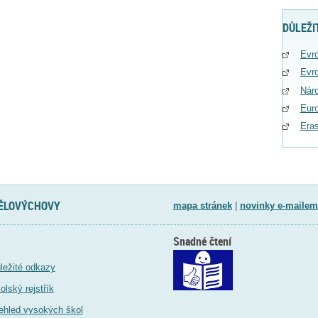
DŮLEŽI
Evro
Evro
Náro
Eur
Era
TĚLOVÝCHOVY
mapa stránek
|
novinky e-mailem
Snadné čtení
ležité odkazy
olský rejstřík
ehled vysokých škol