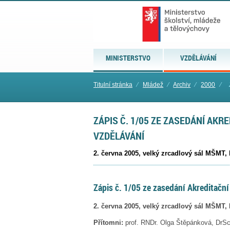
MINISTERSTVO
VZDĚLÁVÁNÍ
Titulní stránka
⁄
Mládež
⁄
Archiv
⁄
2000
⁄
ZÁPIS Č. 1/05 ZE ZASEDÁNÍ AKR
VZDĚLÁVÁNÍ
2. června 2005, velký zrcadlový sál MŠMT, 
Zápis č. 1/05 ze zasedání Akreditačn
2. června 2005, velký zrcadlový sál MŠMT, 
Přítomni:
prof. RNDr. Olga Štěpánková,
DrSc