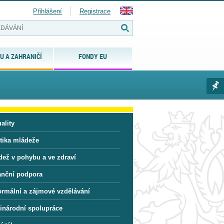
Přihlášení
Registrace
U A ZAHRANIČÍ
FONDY EU
ality
itika mládeže
dež v pohybu a ve zdraví
anční podpora
ormální a zájmové vzdělávání
inárodní spolupráce