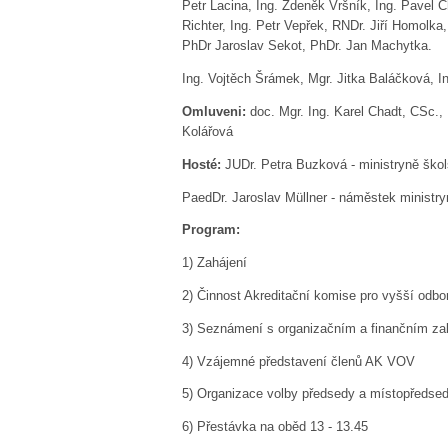
Petr Lacina,
Ing. Zdeněk Vršník, Ing. Pavel 
Richter, Ing. Petr Vepřek, RNDr. Jiří Homolk
PhDr Jaroslav Sekot, PhDr. Jan Machytka.
Ing. Vojtěch Šrámek, Mgr. Jitka Baláčková, I
Omluveni:
doc. Mgr. Ing. Karel Chadt, CSc.,
Kolářová
Hosté:
JUDr. Petra Buzková - ministryně ško
PaedDr. Jaroslav Müllner - náměstek ministry
Program:
1)
Zahájení
2)
Činnost Akreditační komise pro vyšší odb
3)
Seznámení s organizačním a finančním z
4)
Vzájemné představení členů AK VOV
5)
Organizace volby předsedy a místopředs
6)
Přestávka na oběd 13 - 13.45