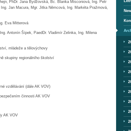
Letn
Chejn,
PhDr. Jana Bydžovská,
Bc. Blanka Misconiová, Ing. Petr
a, Ing. Jan Macura, Mgr. Jitka Němcová, Ing. Markéta Pražmová,
News
Kon
ng. Eva Mitterová
Arc
 Ing. Antonín Šípek,
PaedDr. Vladimír Zelinka, Ing. Milena
2
lství, mládeže a tělovýchovy
2
ně skupiny regionálního školství
2
2
2
orné vzdělávání (dále AK VOV)
2
abezpečením činnosti AK VOV
2
2
edy AK VOV
2