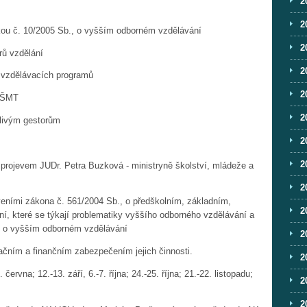
2
2
u č. 10/2005 Sb., o vyšším odborném vzdělávání
2
rů vzdělání
2
 vzdělávacích programů
2
 MŠMT
2
tlivým gestorům
2
2
projevem JUDr. Petra Buzková - ministryně školství, mládeže a
2
ními zákona č. 561/2004 Sb., o předškolním, základním,
2
, které se týkají
problematiky vyššího odborného vzdělávání a
, o vyšším odborném vzdělávání
2
ačním a finančním zabezpečením jejich činnosti.
2
ervna; 12.-13. září, 6.-7. října; 24.-25. října; 21.-22. listopadu;
2
2