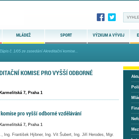
MLÁDEŽ
SPORT
VÝZKUM A VÝVOJ
E
Zápis č. 1/05 ze zasedání Akreditační komise...
EDITAČNÍ KOMISE PRO VYŠŠÍ ODBORNÉ
Aktu
Pol
Karmelitská 7, Praha 1
Mlá
Fin
í komise pro vyšší odborné vzdělávání
Nef
Karmelitská 7, Praha 1
Mez
., Ing. František Hýbner,
Ing. Vít Šubert, Ing. Jiří Herodes,
Mgr.