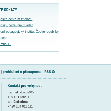
TÉ ODKAZY
pské centrum znalostí
pský portál pro mládež
dní pedagogický institut České republiky
odesk
smus +
|
prohlášení o přístupnosti
|
RSS
Kontakt pro veřejnost
Karmelitská 529/5
118 12 Praha 1
tel. ústředna:
+420 234 811 111