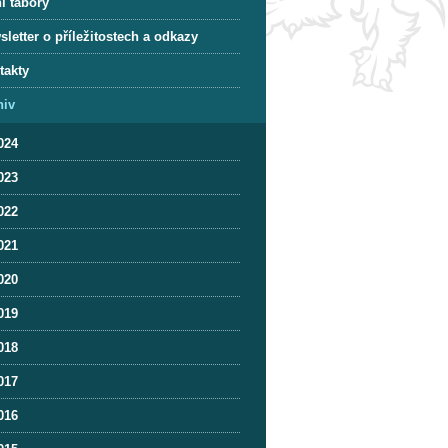
í tábory
letter o příležitostech a odkazy
takty
hiv
024
023
022
021
020
019
018
017
016