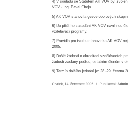
4) V souladu se Statutem AK VOV byl zvole
VOV - Ing. Pavel Chejn.
5)
AK VOV stanovila gesce oborových skupin - 
6)
Do příštího zasedání AK VOV navrhnou čle
vzdělávací programy.
7)
Pravidla pro tvorbu stanoviska AK VOV nejs
2005.
8)
Došlé žádosti o akreditaci vzdělávacích p
žádosti zaslány poštou, ostatním členům v el
9)
Termín dalšího jednání je: 28.-29. června 
Čtvrtek, 14. červenec 2005 / Publikoval:
Admini