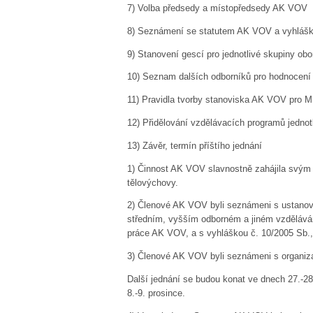
7)
Volba předsedy a místopředsedy AK VOV
8)
Seznámení se statutem AK VOV a vyhláško
9)
Stanovení gescí pro jednotlivé skupiny obo
10)
Seznam dalších odborníků pro hodnocení
11)
Pravidla tvorby stanoviska AK VOV pro
12)
Přidělování vzdělávacích programů jedno
13)
Závěr, termín příštího jednání
1)
Činnost AK VOV slavnostně zahájila svým 
tělovýchovy.
2)
Členové AK VOV byli seznámeni s ustanove
středním, vyšším odborném a jiném vzdělávání
práce AK VOV, a s vyhláškou č. 10/2005 Sb.
3) Členové AK VOV byli seznámeni
s organiz
Další jednání se budou konat ve dnech 27.-28. č
8.-9. prosince.