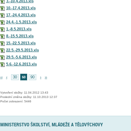
3.-10.4.2013.xls
10.-17.4.2013.xls
17.-24.4.2013.xls
24.4.-1.5.2013.xls
1.-8.5.2013.xls
8.-15.5.2013.xls
15.-22.5.2013.xls
22.5.-29.5.2013.xls
29.5.-5.6.2013.xls
5.6.-12.6.2013.xls
60
‹‹
‹
30
90
›
››
Vytvoření složky: 11.04.2012 13:43
Poslední změna složky: 11.10.2013 12:37
Počet zobrazení: 5446
MINISTERSTVO ŠKOLSTVÍ, MLÁDEŽE A TĚLOVÝCHOVY