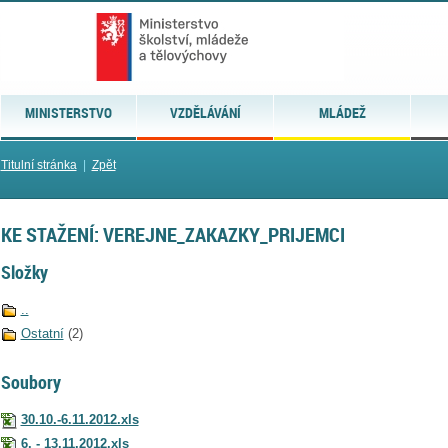
MINISTERSTVO
VZDĚLÁVÁNÍ
MLÁDEŽ
Titulní stránka
|
Zpět
KE STAŽENÍ: VEREJNE_ZAKAZKY_PRIJEMCI
Složky
..
Ostatní
(2)
Soubory
30.10.-6.11.2012.xls
6. - 13.11.2012.xls