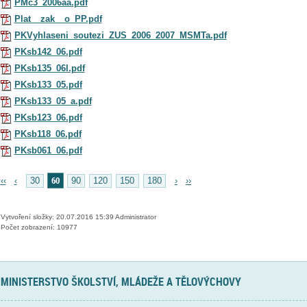
PMc3_2006aa.pdf
Plat__zak__o_PP.pdf
PKVyhlaseni_soutezi_ZUS_2006_2007_MSMTa.pdf
PKsb142_06.pdf
PKsb135_06l.pdf
PKsb133_05.pdf
PKsb133_05_a.pdf
PKsb123_06.pdf
PKsb118_06.pdf
PKsb061_06.pdf
60
‹‹
‹
30
90
120
150
180
›
››
Vytvoření složky: 20.07.2016 15:39 Administrator
Počet zobrazení: 10977
MINISTERSTVO ŠKOLSTVÍ, MLÁDEŽE A TĚLOVÝCHOVY