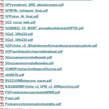
SPVysvedceni_2005_aktualizovane.pdf
SPRP9h_vyhlaseni_final.pdf
SPPokyn_4h_final.pdf
SG3_vyzva_web.pdf
SG060621_VZ_MSMT_provadecidokumentOPVK.pdf
SGp2_100x210.pdf
SGp1_100x210.pdf
SGPriloha_c2_3Doplnkoveinformacekezpracovanizadosti.pdf
SGPravidlapublicityprojektuaktual.pdf
SGoznameniovysledkuweb.pdf
SGoznameniovysledkuweba.pdf
SGMDPrilohac1indikatory03vyzva.pdf
sb048-02.pdf
RSSZUSMBohacova_nazev.pdf
RJ21062006Priloha_c1_kPM_c3_2006psychzp.pdf
PSProtokoloteviraniobalekWWW.pdf
Psani.pdf
Postuprovytvorenizadostioplatbu.pdf