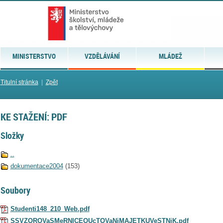
MINISTERSTVO
VZDĚLÁVÁNÍ
MLÁDEŽ
Titulní stránka
|
Zpět
KE STAŽENÍ: PDF
Složky
..
dokumentace2004
(153)
Soubory
Studenti148_210_Web.pdf
SSVZOROVaSMeRNICEOUcTOVaNiMAJETKUVeSTNiK.pdf