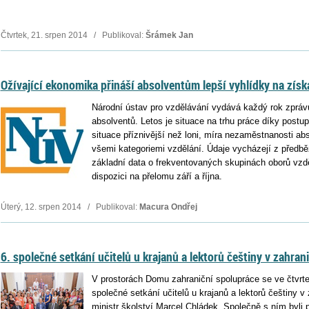
Čtvrtek, 21. srpen 2014 / Publikoval:
Šrámek Jan
Ožívající ekonomika přináší absolventům lepší vyhlídky na zís
Národní ústav pro vzdělávání vydává každý rok zprá
absolventů. Letos je situace na trhu práce díky pos
situace příznivější než loni, míra nezaměstnanosti ab
všemi kategoriemi vzdělání. Údaje vycházejí z předbě
základní data o frekventovaných skupinách oborů vzd
dispozici na přelomu září a října.
Úterý, 12. srpen 2014 / Publikoval:
Macura Ondřej
6. společné setkání učitelů u krajanů a lektorů češtiny v zahrani
V prostorách Domu zahraniční spolupráce se ve čtvrtek
společné setkání učitelů u krajanů a lektorů češtiny v 
ministr školství Marcel Chládek. Společně s ním byli p