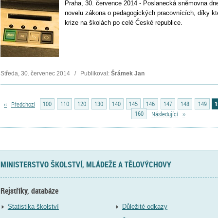
Praha, 30. července 2014 - Poslanecká sněmovna dnes
novelu zákona o pedagogických pracovnících, díky kte
krize na školách po celé České republice.
Středa, 30. červenec 2014 / Publikoval:
Šrámek Jan
‹‹
Předchozí
100
110
120
130
140
145
146
147
148
149
1
160
Následující
››
MINISTERSTVO ŠKOLSTVÍ, MLÁDEŽE A TĚLOVÝCHOVY
Rejstříky, databáze
Statistika školství
Důležité odkazy