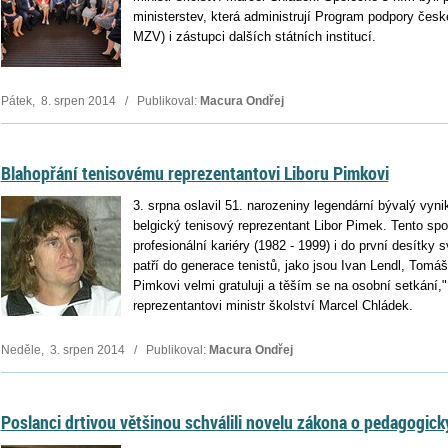
ministerstev, která administrují Program podpory čes
MZV) i zástupci dalších státních institucí.
Pátek, 8. srpen 2014 / Publikoval:
Macura Ondřej
Blahopřání tenisovému reprezentantovi Liboru Pimkovi
3. srpna oslavil 51. narozeniny legendární bývalý vyn
belgický tenisový reprezentant Libor Pimek. Tento sp
profesionální kariéry (1982 - 1999) i do první desítky
patří do generace tenistů, jako jsou Ivan Lendl, Tom
Pimkovi velmi gratuluji a těším se na osobní setkání
reprezentantovi ministr školství Marcel Chládek.
Neděle, 3. srpen 2014 / Publikoval:
Macura Ondřej
Poslanci drtivou většinou schválili novelu zákona o pedagogic