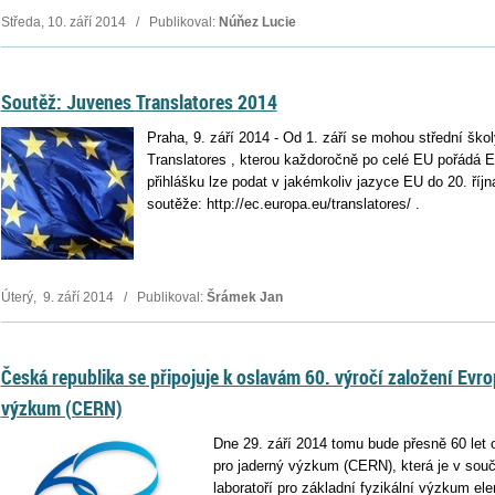
Středa, 10. září 2014 / Publikoval:
Núňez Lucie
Soutěž: Juvenes Translatores 2014
Praha, 9. září 2014 - Od 1. září se mohou střední ško
Translatores , kterou každoročně po celé EU pořádá 
přihlášku lze podat v jakémkoliv jazyce EU do 20. říj
soutěže: http://ec.europa.eu/translatores/ .
Úterý, 9. září 2014 / Publikoval:
Šrámek Jan
Česká republika se připojuje k oslavám 60. výročí založení Evr
výzkum (CERN)
Dne 29. září 2014 tomu bude přesně 60 let
pro jaderný výzkum (CERN), která je v sou
laboratoří pro základní fyzikální výzkum el