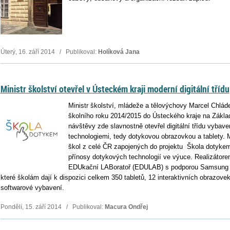
Úterý, 16. září 2014 / Publikoval:
Holíková Jana
Ministr školství otevřel v Ústeckém kraji moderní digitální třídu
Ministr školství, mládeže a tělovýchovy Marcel Chlád
školního roku 2014/2015 do Ústeckého kraje na Zákla
návštěvy zde slavnostně otevřel digitální třídu vybav
technologiemi, tedy dotykovou obrazovkou a tablety. M
škol z celé ČR zapojených do projektu Škola dotykem
přínosy dotykových technologií ve výuce. Realizátore
EDUkační LABoratoř (EDULAB) s podporou Samsung E
které školám dají k dispozici celkem 350 tabletů, 12 interaktivních obrazovek
softwarové vybavení.
Pondělí, 15. září 2014 / Publikoval:
Macura Ondřej