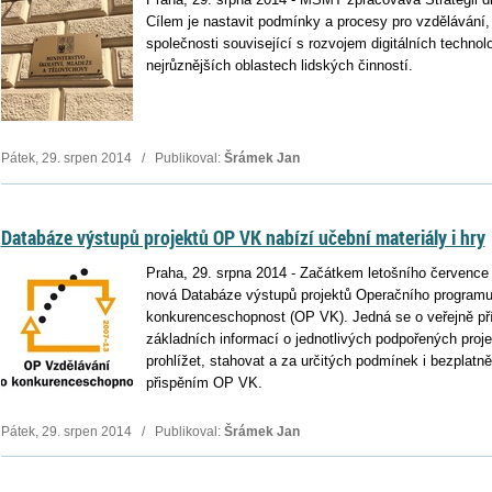
Cílem je nastavit podmínky a procesy pro vzdělávání,
společnosti související s rozvojem digitálních technol
nejrůznějších oblastech lidských činností.
Pátek, 29. srpen 2014 / Publikoval:
Šrámek Jan
Databáze výstupů projektů OP VK nabízí učební materiály i hry
Praha, 29. srpna 2014 - Začátkem letošního července
nová Databáze výstupů projektů Operačního programu
konkurenceschopnost (OP VK). Jedná se o veřejně přís
základních informací o jednotlivých podpořených pr
prohlížet, stahovat a za určitých podmínek i bezplatn
přispěním OP VK.
Pátek, 29. srpen 2014 / Publikoval:
Šrámek Jan