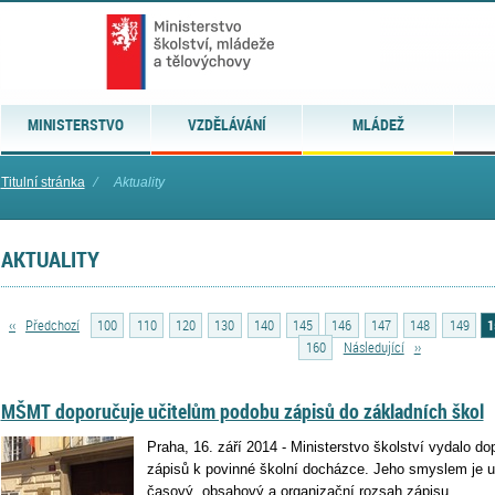
MINISTERSTVO
VZDĚLÁVÁNÍ
MLÁDEŽ
Titulní stránka
⁄
Aktuality
AKTUALITY
‹‹
Předchozí
100
110
120
130
140
145
146
147
148
149
1
160
Následující
››
MŠMT doporučuje učitelům podobu zápisů do základních škol
Praha, 16. září 2014 - Ministerstvo školství vydalo d
zápisů k povinné školní docházce. Jeho smyslem je uči
časový, obsahový a organizační rozsah zápisu.