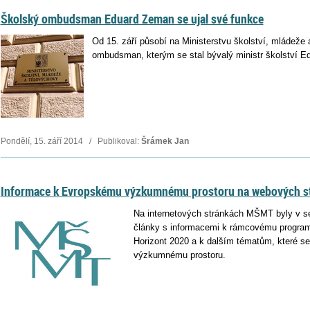
Školský ombudsman Eduard Zeman se ujal své funkce
Od 15. září působí na Ministerstvu školství, mládeže
ombudsman, kterým se stal bývalý ministr školství 
Pondělí, 15. září 2014 / Publikoval:
Šrámek Jan
Informace k Evropskému výzkumnému prostoru na webových 
Na internetových stránkách MŠMT byly v s
články s informacemi k rámcovému progra
Horizont 2020 a k dalším tématům, které s
výzkumnému prostoru.