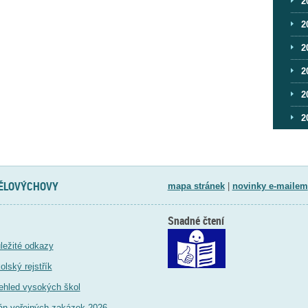
2
2
2
2
2
2
TĚLOVÝCHOVY
mapa stránek
|
novinky e-mailem
Snadné čtení
ležité odkazy
olský rejstřík
ehled vysokých škol
án veřejných zakázek 2026