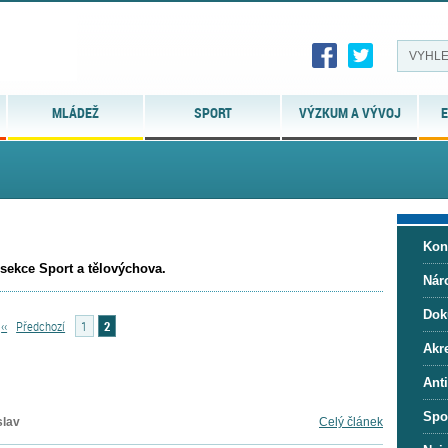
MLÁDEŽ
SPORT
VÝZKUM A VÝVOJ
E
Kon
 sekce Sport a tělovýchova.
Nár
Dok
‹‹
Předchozí
1
2
Akre
Ant
Spo
slav
Celý článek