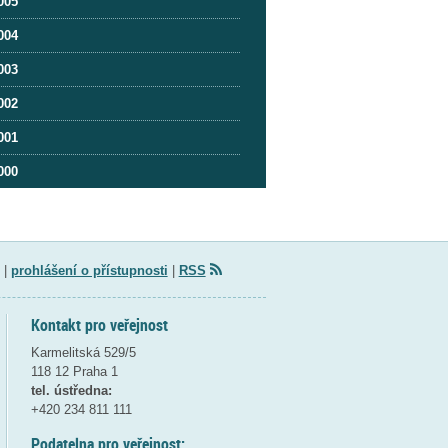
005
004
003
002
001
000
|
prohlášení o přístupnosti
|
RSS
Kontakt pro veřejnost
Karmelitská 529/5
118 12 Praha 1
tel. ústředna:
+420 234 811 111
Podatelna pro veřejnost: