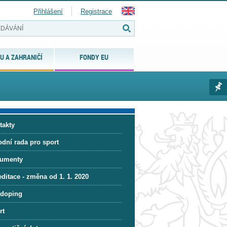
Přihlášení
Registrace
U A ZAHRANIČÍ
FONDY EU
takty
odní rada pro sport
umenty
ditace - změna od 1. 1. 2020
idoping
rt