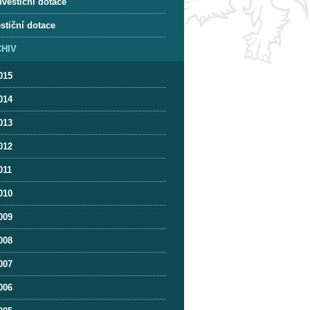
nvestiční dotace
stiční dotace
HIV
015
014
013
012
011
010
009
008
007
006