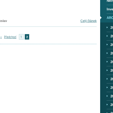
Nei
Inve
ARC
oslav
Celý článek
2
2
‹‹
Předchozí
1
2
2
2
2
2
2
2
2
2