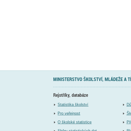
MINISTERSTVO ŠKOLSTVÍ, MLÁDEŽE A 
Rejstříky, databáze
Statistika školství
Dů
Pro veřejnost
Šk
O školské statistice
Př
Sběry statistických dat
Pl