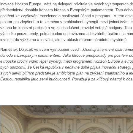
inovace Horizon Europe. Většina delegací přivítala ve svých vystoupeních d
předsednictví dosáhlo koncem března s Evropským parlamentem. Tato dohod
opatření ke zvyšování excelence a posilování účasti v programu. V této oblas
prostor pro zlepšení, a to zejména v prohloubení synergií mezi jednotlivými 
vztahu ke kohezní politice) a ve zjednodušení pravidel veřejné podpory. Tat
výsledku pouze tehdy, pokud budou doprovázena adekvátním úsilím i na národn
investic do výzkumu a inovací, ale i v oblasti reforem národních systémů.
Náměstek Doleček ve svém vystoupení uvedl:
„Oceňuji intenzivní úsilí rum
dohodu s Evropským parlamentem. Jako klíčové předpoklady pro posílení d
evropské úrovni vidím lepší synergii mezi programem Horizon Europe a evrop
bych upozornil, že Česká republika v nedávné době přijala Inovační strategii
svých devíti pilířích představuje ambiciózní plán na zvýšení znalostního a i
Českou republiku jako zemi budoucnosti. Považuji ji za klíčový nástroj k dosa