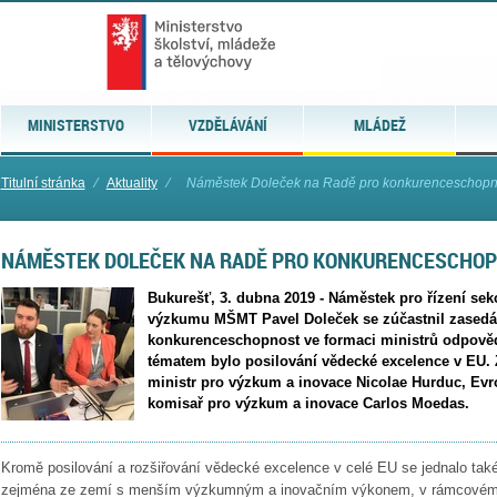
MINISTERSTVO
VZDĚLÁVÁNÍ
MLÁDEŽ
Titulní stránka
⁄
Aktuality
⁄
Náměstek Doleček na Radě pro konkurenceschopn
NÁMĚSTEK DOLEČEK NA RADĚ PRO KONKURENCESCHO
Bukurešť, 3. dubna 2019 - Náměstek pro řízení sek
výzkumu MŠMT Pavel Doleček se zúčastnil zasedá
konkurenceschopnost ve formaci ministrů odpov
tématem bylo posilování vědecké excelence v EU.
ministr pro výzkum a inovace Nicolae Hurduc, Ev
komisař pro výzkum a inovace Carlos Moedas.
Kromě posilování a rozšiřování vědecké excelence v celé EU se jednalo tak
zejména ze zemí s menším výzkumným a inovačním výkonem, v rámcovém