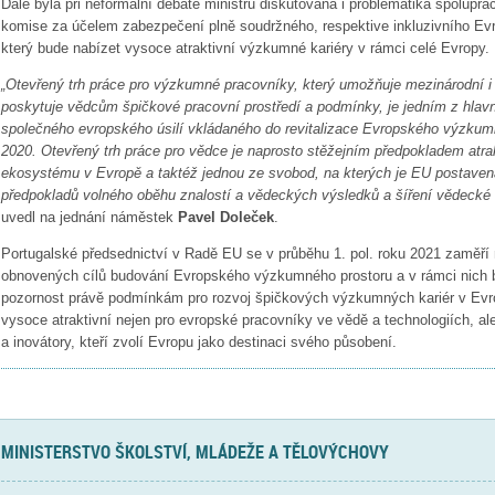
Dále byla při neformální debatě ministrů diskutována i problematika spolupr
komise za účelem zabezpečení plně soudržného, respektive inkluzivního E
který bude nabízet vysoce atraktivní výzkumné kariéry v rámci celé Evropy.
„Otevřený trh práce pro výzkumné pracovníky, který umožňuje mezinárodní i
poskytuje vědcům špičkové pracovní prostředí a podmínky, je jedním z hlavní
společného evropského úsilí vkládaného do revitalizace Evropského výzkum
2020. Otevřený trh práce pro vědce je naprosto stěžejním předpokladem atr
ekosystému v Evropě a taktéž jednou ze svobod, na kterých je EU postavena.
předpokladů volného oběhu znalostí a vědeckých výsledků a šíření vědecké
uvedl na jednání náměstek
Pavel Doleček
.
Portugalské předsednictví v Radě EU se v průběhu 1. pol. roku 2021 zaměří
obnovených cílů budování Evropského výzkumného prostoru a v rámci nich
pozornost právě podmínkám pro rozvoj špičkových výzkumných kariér v Evr
vysoce atraktivní nejen pro evropské pracovníky ve vědě a technologiích, 
a inovátory, kteří zvolí Evropu jako destinaci svého působení.
MINISTERSTVO ŠKOLSTVÍ, MLÁDEŽE A TĚLOVÝCHOVY