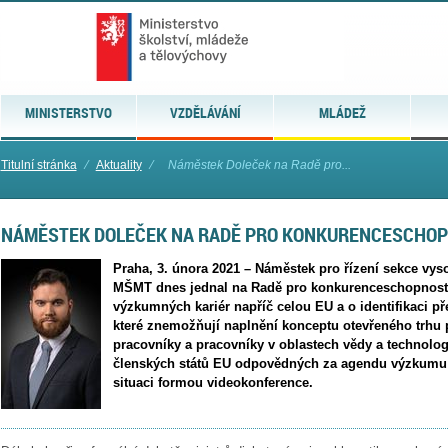
MINISTERSTVO
VZDĚLÁVÁNÍ
MLÁDEŽ
Titulní stránka
⁄
Aktuality
⁄
Náměstek Doleček na Radě pro...
NÁMĚSTEK DOLEČEK NA RADĚ PRO KONKURENCESCHOP
Praha, 3. února 2021 – Náměstek pro řízení sekce vy
MŠMT dnes jednal na Radě pro konkurenceschopnost 
výzkumných kariér napříč celou EU a o identifikaci př
které znemožňují naplnění konceptu otevřeného trhu
pracovníky a pracovníky v oblastech vědy a technolog
členských států EU odpovědných za agendu výzkumu 
situaci formou videokonference.