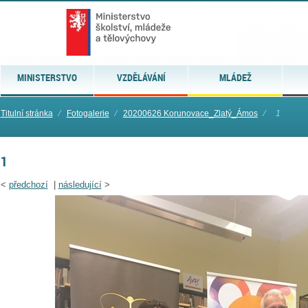
MINISTERSTVO
VZDĚLÁVÁNÍ
MLÁDEŽ
Titulní stránka
⁄
Fotogalerie
⁄
20200626 Korunovace_Zlatý_Ámos
⁄
1
1
<
předchozí
|
následující
>