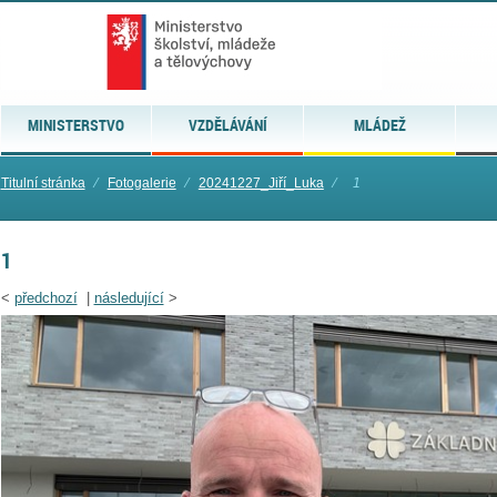
MINISTERSTVO
VZDĚLÁVÁNÍ
MLÁDEŽ
Titulní stránka
⁄
Fotogalerie
⁄
20241227_Jiří_Luka
⁄
1
1
<
předchozí
|
následující
>