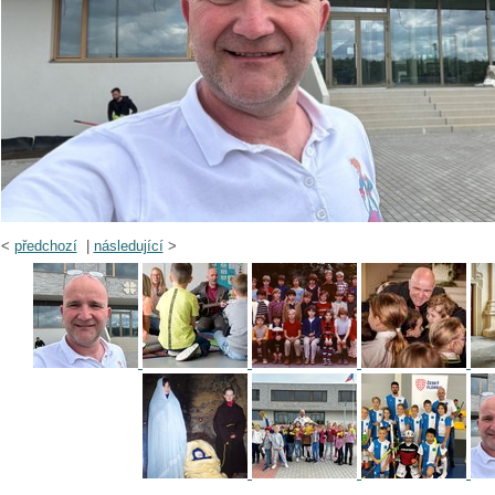
<
předchozí
|
následující
>