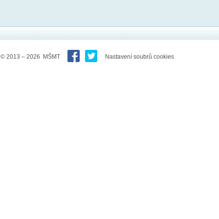
© 2013 – 2026 MŠMT
Nastavení soubrů cookies