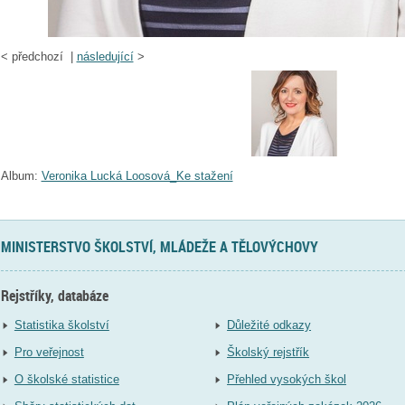
<
předchozí |
následující
>
Album:
Veronika Lucká Loosová_Ke stažení
MINISTERSTVO ŠKOLSTVÍ, MLÁDEŽE A TĚLOVÝCHOVY
Rejstříky, databáze
Statistika školství
Důležité odkazy
Pro veřejnost
Školský rejstřík
O školské statistice
Přehled vysokých škol