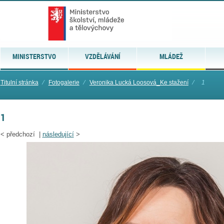
MINISTERSTVO
VZDĚLÁVÁNÍ
MLÁDEŽ
Titulní stránka
⁄
Fotogalerie
⁄
Veronika Lucká Loosová_Ke stažení
⁄
1
1
<
předchozí |
následující
>