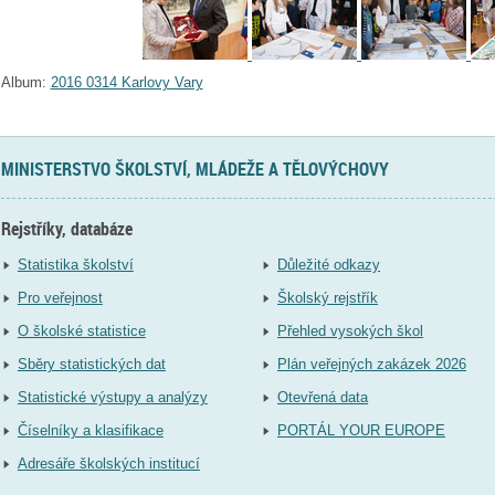
Album:
2016 0314 Karlovy Vary
MINISTERSTVO ŠKOLSTVÍ, MLÁDEŽE A TĚLOVÝCHOVY
Rejstříky, databáze
Statistika školství
Důležité odkazy
Pro veřejnost
Školský rejstřík
O školské statistice
Přehled vysokých škol
Sběry statistických dat
Plán veřejných zakázek 2026
Statistické výstupy a analýzy
Otevřená data
Číselníky a klasifikace
PORTÁL YOUR EUROPE
Adresáře školských institucí