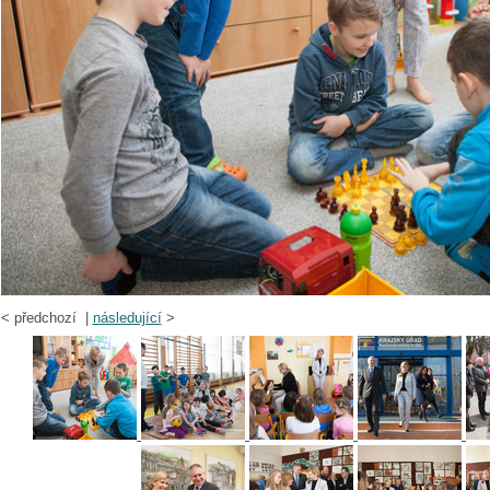
<
předchozí |
následující
>