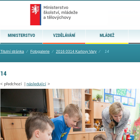
MINISTERSTVO
VZDĚLÁVÁNÍ
MLÁDEŽ
Titulní stránka
⁄
Fotogalerie
⁄
2016 0314 Karlovy Vary
⁄
14
14
<
předchozí |
následující
>