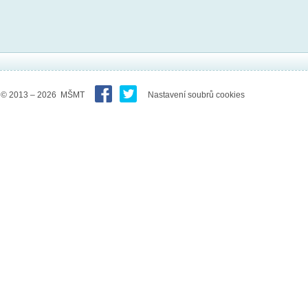
© 2013 – 2026 MŠMT
Nastavení soubrů cookies