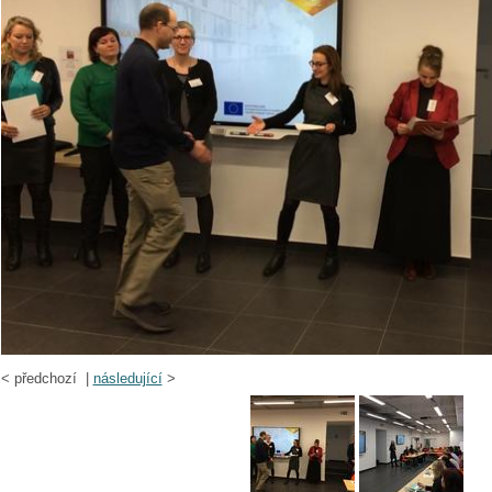
<
předchozí |
následující
>