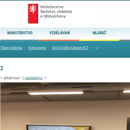
MINISTERSTVO
VZDĚLÁVÁNÍ
MLÁDEŽ
Titulní stránka
⁄
Fotogalerie
⁄
2019 0306 Kabinet ICT
⁄
2
2
<
předchozí |
následující
>