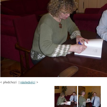
<
předchozí |
následující
>