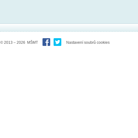
© 2013 – 2026 MŠMT
Nastavení soubrů cookies