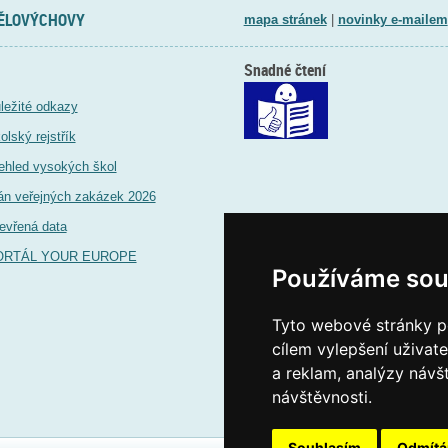
TĚLOVÝCHOVY
mapa stránek
|
novinky e-mailem
Snadné čtení
ležité odkazy
olský rejstřík
ehled vysokých škol
án veřejných zakázek 2026
evřená data
ORTÁL YOUR EUROPE
Používáme sou
Tyto webové stránky po
cílem vylepšení uživat
a reklam, analýzy návš
návštěvnosti.
Souhlasím
Odmít