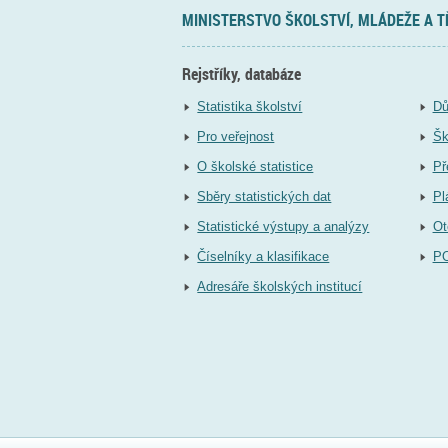
MINISTERSTVO ŠKOLSTVÍ, MLÁDEŽE A 
Rejstříky, databáze
Statistika školství
Dů
Pro veřejnost
Šk
O školské statistice
Př
Sběry statistických dat
Pl
Statistické výstupy a analýzy
Ot
Číselníky a klasifikace
P
Adresáře školských institucí