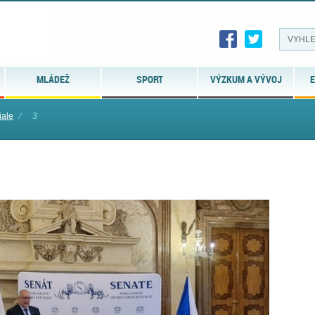
MLÁDEŽ
SPORT
VÝZKUM A VÝVOJ
E
ale
⁄
3