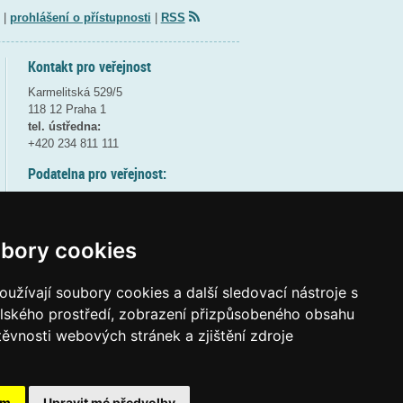
|
prohlášení o přístupnosti
|
RSS
Kontakt pro veřejnost
Karmelitská 529/5
118 12 Praha 1
tel. ústředna:
+420 234 811 111
Podatelna pro veřejnost:
pondělí a středa - 7:30-17:00
úterý a čtvrtek - 7:30-15:30
pátek - 7:30-14:00
bory cookies
8:30 - 9:30 - bezpečnostní přestávka
(více informací
ZDE
)
užívají soubory cookies a další sledovací nástroje s
elského prostředí, zobrazení přizpůsobeného obsahu
Elektronická podatelna:
těvnosti webových stránek a zjištění zdroje
posta@msmt
gov
cz
ID datové schránky:
vidaawt
ám
Upravit mé předvolby