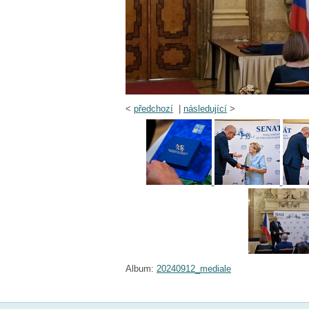
<
předchozí
|
následující
>
Album:
20240912_mediale