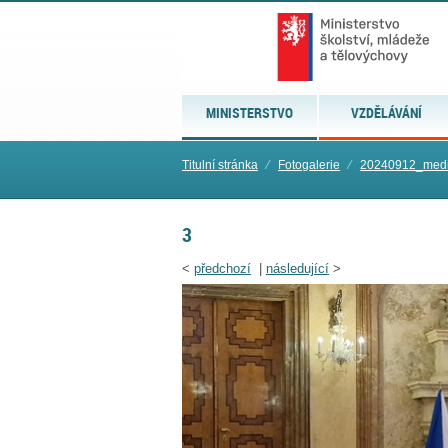
MINISTERSTVO
VZDĚLÁVÁNÍ
Titulní stránka
⁄
Fotogalerie
⁄
20240912_medi
3
<
předchozí
|
následující
>