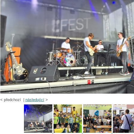
<
předchozí |
následující
>