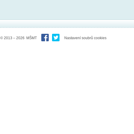
© 2013 – 2026 MŠMT
Nastavení soubrů cookies