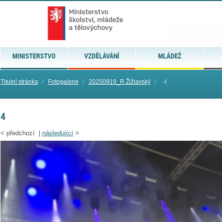
MINISTERSTVO
VZDĚLÁVÁNÍ
MLÁDEŽ
Titulní stránka
⁄
Fotogalerie
⁄
20250919_R.Žižlavský
⁄
4
4
<
předchozí |
následující
>