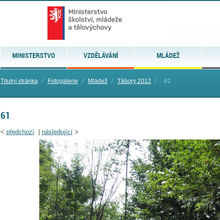
MINISTERSTVO
VZDĚLÁVÁNÍ
MLÁDEŽ
Titulní stránka
⁄
Fotogalerie
⁄
Mládež
⁄
Tábory 2012
⁄
61
61
<
předchozí
|
následující
>