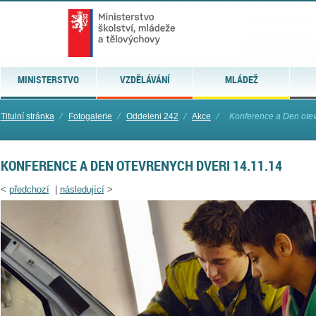
MINISTERSTVO
VZDĚLÁVÁNÍ
MLÁDEŽ
Titulní stránka
⁄
Fotogalerie
⁄
Oddeleni 242
⁄
Akce
⁄
Konference a Den otev
KONFERENCE A DEN OTEVRENYCH DVERI 14.11.14
<
předchozí
|
následující
>