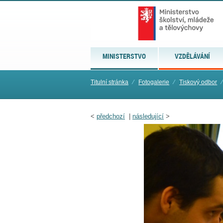
MINISTERSTVO
VZDĚLÁVÁNÍ
Titulní stránka
⁄
Fotogalerie
⁄
Tiskový odbor
⁄
<
předchozí
|
následující
>