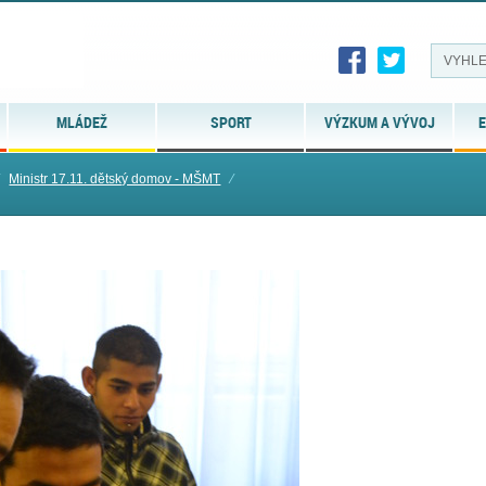
MLÁDEŽ
SPORT
VÝZKUM A VÝVOJ
E
Ministr 17.11. dětský domov - MŠMT
⁄