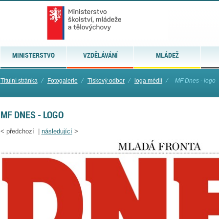
MINISTERSTVO
VZDĚLÁVÁNÍ
MLÁDEŽ
Titulní stránka
⁄
Fotogalerie
⁄
Tiskový odbor
⁄
loga médií
⁄
MF Dnes - logo
MF DNES - LOGO
<
předchozí |
následující
>