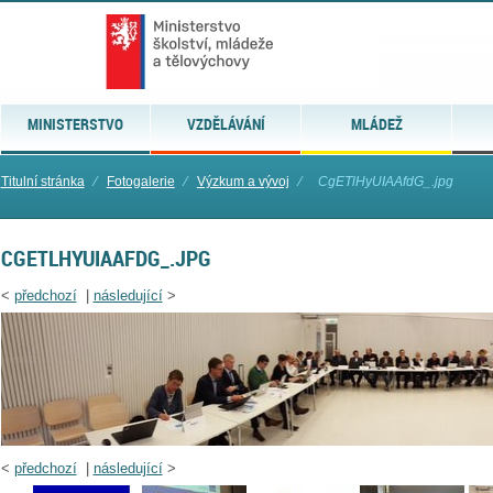
MINISTERSTVO
VZDĚLÁVÁNÍ
MLÁDEŽ
Titulní stránka
⁄
Fotogalerie
⁄
Výzkum a vývoj
⁄
CgETlHyUIAAfdG_.jpg
CGETLHYUIAAFDG_.JPG
<
předchozí
|
následující
>
<
předchozí
|
následující
>