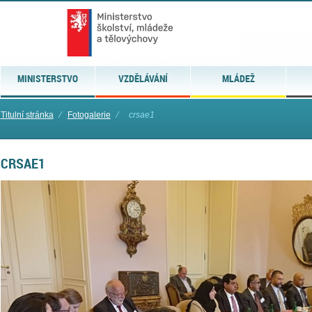
MINISTERSTVO
VZDĚLÁVÁNÍ
MLÁDEŽ
Titulní stránka
⁄
Fotogalerie
⁄
crsae1
CRSAE1