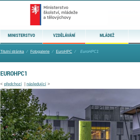
MINISTERSTVO
VZDĚLÁVÁNÍ
MLÁDEŽ
Titulní stránka
⁄
Fotogalerie
⁄
EuroHPC
⁄
EuroHPC1
EUROHPC1
<
předchozí
|
následující
>