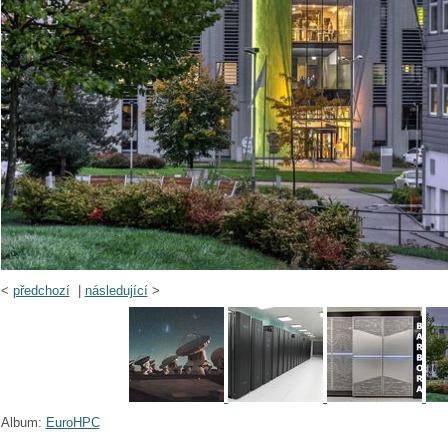
<
předchozí
|
následující
>
Album:
EuroHPC