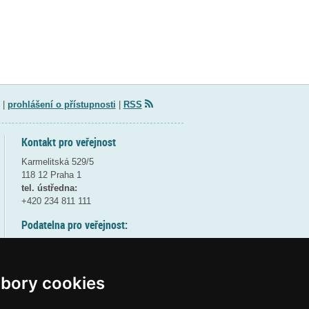
|
prohlášení o přístupnosti
|
RSS
Kontakt pro veřejnost
Karmelitská 529/5
118 12 Praha 1
tel. ústředna:
+420 234 811 111
Podatelna pro veřejnost:
pondělí a středa - 7:30-17:00
úterý a čtvrtek - 7:30-15:30
pátek - 7:30-14:00
bory cookies
8:30 - 9:30 - bezpečnostní přestávka