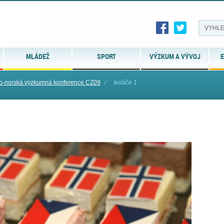
MLÁDEŽ
SPORT
VÝZKUM A VÝVOJ
E
o-norská výzkumná konference CZ09
⁄
koláče 1