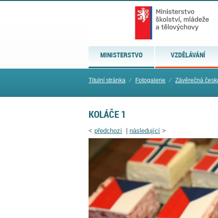
MINISTERSTVO
VZDĚLÁVÁNÍ
Titulní stránka
⁄
Fotogalerie
⁄
Závěrečná česk
KOLÁČE 1
<
předchozí
|
následující
>