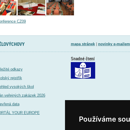
onference CZ09
TĚLOVÝCHOVY
mapa stránek
|
novinky e-mailem
Snadné čtení
ležité odkazy
olský rejstřík
ehled vysokých škol
án veřejných zakázek 2026
evřená data
ORTÁL YOUR EUROPE
Používáme sou