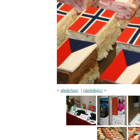
<
předchozí
|
následující
>