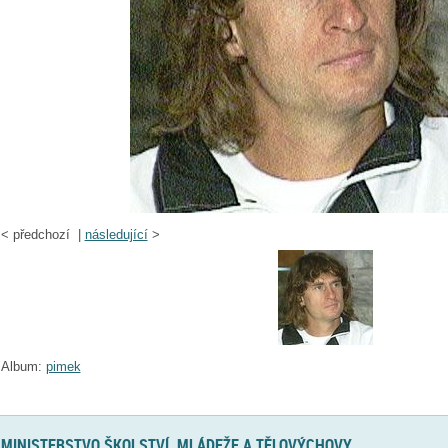
<
předchozí |
následující
>
Album:
pimek
MINISTERSTVO ŠKOLSTVÍ, MLÁDEŽE A TĚLOVÝCHOVY