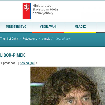
MINISTERSTVO
VZDĚLÁVÁNÍ
MLÁDEŽ
Titulní stránka
⁄
Fotogalerie
⁄
pimek
⁄
libor-pimek
LIBOR-PIMEK
<
předchozí |
následující
>