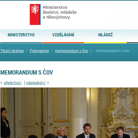
MINISTERSTVO
VZDĚLÁVÁNÍ
MLÁDEŽ
Titulní stránka
⁄
Fotogalerie
⁄
memorandum s čov
⁄
memorandum s čov
MEMORANDUM S ČOV
<
předchozí
|
následující
>