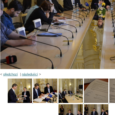
<
předchozí
|
následující
>