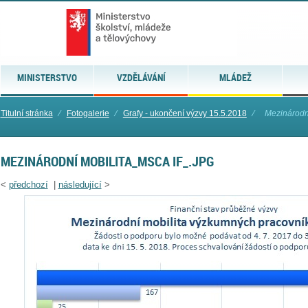
MINISTERSTVO
VZDĚLÁVÁNÍ
MLÁDEŽ
Titulní stránka
⁄
Fotogalerie
⁄
Grafy - ukončení výzvy 15.5.2018
⁄
Mezinárodn
MEZINÁRODNÍ MOBILITA_MSCA IF_.JPG
<
předchozí
|
následující
>