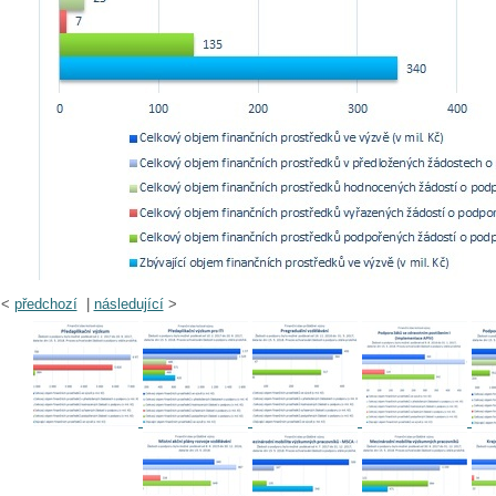
<
předchozí
|
následující
>