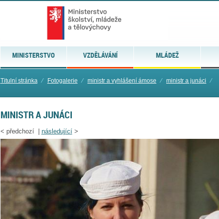
MINISTERSTVO
VZDĚLÁVÁNÍ
MLÁDEŽ
Titulní stránka
⁄
Fotogalerie
⁄
ministr a vyhlášení ámose
⁄
ministr a junáci
⁄
MINISTR A JUNÁCI
<
předchozí |
následující
>