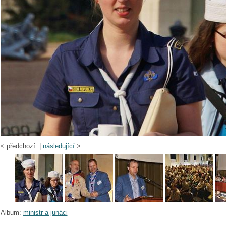
<
předchozí |
následující
>
Album:
ministr a junáci