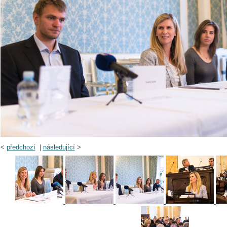
<
předchozí
|
následující
>