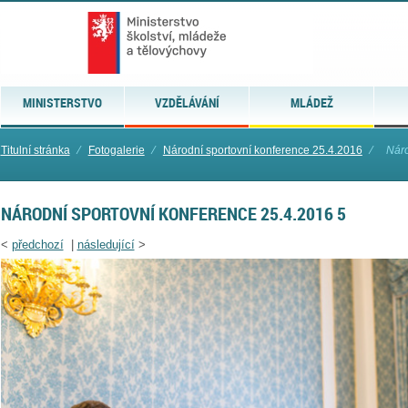
MINISTERSTVO
VZDĚLÁVÁNÍ
MLÁDEŽ
Titulní stránka
⁄
Fotogalerie
⁄
Národní sportovní konference 25.4.2016
⁄
Náro
NÁRODNÍ SPORTOVNÍ KONFERENCE 25.4.2016 5
<
předchozí
|
následující
>