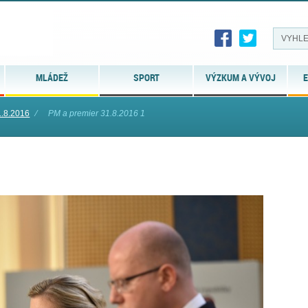
MLÁDEŽ
SPORT
VÝZKUM A VÝVOJ
E
1.8.2016
⁄
PM a premier 31.8.2016 1