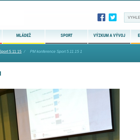
MLÁDEŽ
SPORT
VÝZKUM A VÝVOJ
E
port 5.11.15
⁄
PM konference Sport 5.11.15 1
1