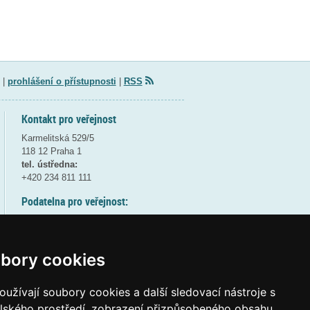
|
prohlášení o přístupnosti
|
RSS
Kontakt pro veřejnost
Karmelitská 529/5
118 12 Praha 1
tel. ústředna:
+420 234 811 111
Podatelna pro veřejnost:
pondělí a středa - 7:30-17:00
úterý a čtvrtek - 7:30-15:30
pátek - 7:30-14:00
bory cookies
8:30 - 9:30 - bezpečnostní přestávka
(více informací
ZDE
)
užívají soubory cookies a další sledovací nástroje s
elského prostředí, zobrazení přizpůsobeného obsahu