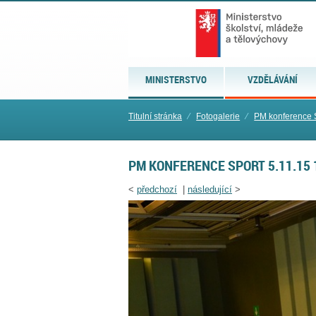
MINISTERSTVO
VZDĚLÁVÁNÍ
Titulní stránka
⁄
Fotogalerie
⁄
PM konference S
PM KONFERENCE SPORT 5.11.15 
<
předchozí
|
následující
>