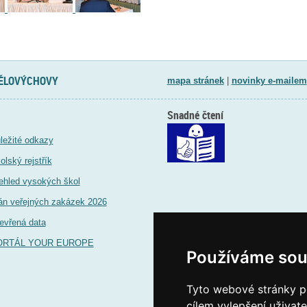
TĚLOVÝCHOVY
mapa stránek
|
novinky e-mailem
Snadné čtení
ležité odkazy
olský rejstřík
ehled vysokých škol
án veřejných zakázek 2026
evřená data
ORTÁL YOUR EUROPE
Používáme sou
Tyto webové stránky po
cílem vylepšení uživat