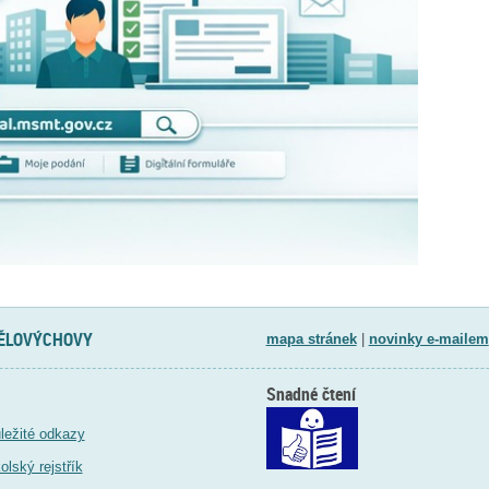
TĚLOVÝCHOVY
mapa stránek
|
novinky e-mailem
Snadné čtení
ležité odkazy
olský rejstřík