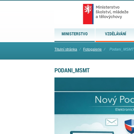
MINISTERSTVO
VZDĚLÁVÁNÍ
Titulní stránka
⁄
Fotogalerie
⁄
Podani_MSMT
PODANI_MSMT