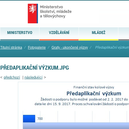
MINISTERSTVO
VZDĚLÁVÁNÍ
MLÁDEŽ
Titulní stránka
⁄
Fotogalerie
⁄
Grafy - ukončené výzvy
⁄
Předaplikační výzkum
PŘEDAPLIKAČNÍ VÝZKUM.JPG
<
předchozí
|
následující
>