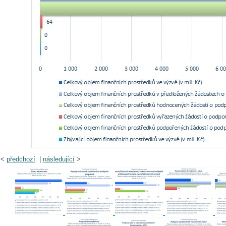
<
předchozí
|
následující
>