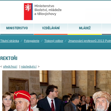
MINISTERSTVO
VZDĚLÁVÁNÍ
MLÁDEŽ
Titulní stránka
⁄
Fotogalerie
⁄
Tiskový odbor
⁄
Jmanování profesorů 2013 Put
REKTOŘI
<
předchozí
|
následující
>