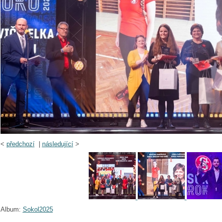
<
předchozí
|
následující
>
Album:
Sokol2025