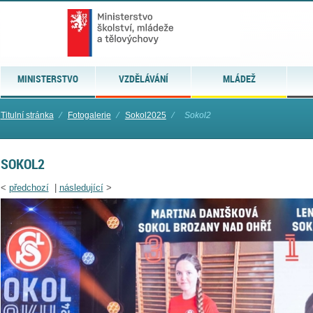
MINISTERSTVO
VZDĚLÁVÁNÍ
MLÁDEŽ
Titulní stránka
⁄
Fotogalerie
⁄
Sokol2025
⁄
Sokol2
SOKOL2
<
předchozí
|
následující
>