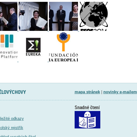
TĚLOVÝCHOVY
mapa stránek
|
novinky e-mailem
Snadné čtení
ležité odkazy
olský rejstřík
ehled vysokých škol