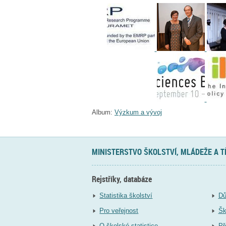
Album:
Výzkum a vývoj
MINISTERSTVO ŠKOLSTVÍ, MLÁDEŽE A 
Rejstříky, databáze
Statistika školství
Dů
Pro veřejnost
Šk
O školské statistice
Př