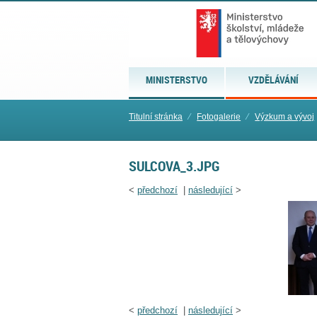
MINISTERSTVO
VZDĚLÁVÁNÍ
Titulní stránka
⁄
Fotogalerie
⁄
Výzkum a vývoj
SULCOVA_3.JPG
<
předchozí
|
následující
>
<
předchozí
|
následující
>