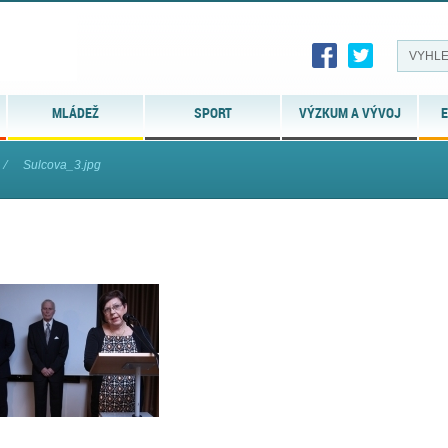
MLÁDEŽ
SPORT
VÝZKUM A VÝVOJ
E
⁄
Sulcova_3.jpg