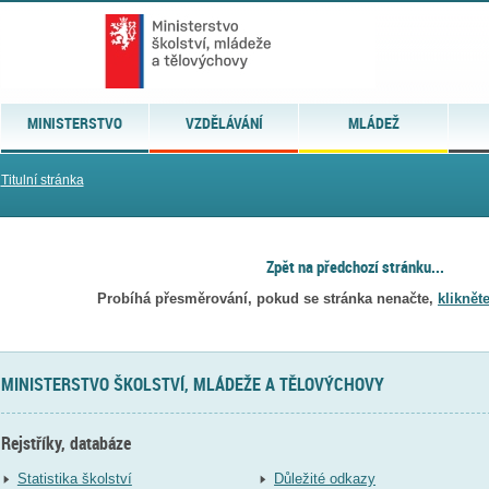
MINISTERSTVO
VZDĚLÁVÁNÍ
MLÁDEŽ
Titulní stránka
Zpět na předchozí stránku...
Probíhá přesměrování, pokud se stránka nenačte,
kliknět
MINISTERSTVO ŠKOLSTVÍ, MLÁDEŽE A TĚLOVÝCHOVY
Rejstříky, databáze
Statistika školství
Důležité odkazy