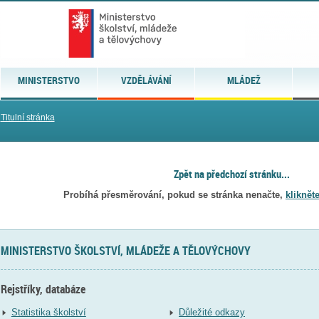
MINISTERSTVO
VZDĚLÁVÁNÍ
MLÁDEŽ
Titulní stránka
Zpět na předchozí stránku...
Probíhá přesměrování, pokud se stránka nenačte,
kliknět
MINISTERSTVO ŠKOLSTVÍ, MLÁDEŽE A TĚLOVÝCHOVY
Rejstříky, databáze
Statistika školství
Důležité odkazy