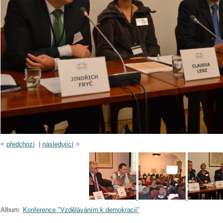
<
předchozí
|
následující
>
Album:
Konference "Vzděláváním k demokracii"